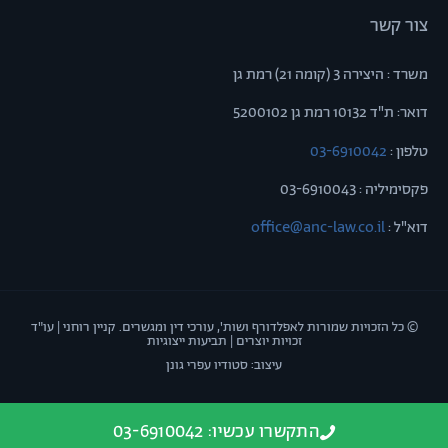
צור קשר
משרד : היצירה 3 (קומה 21) רמת גן
דואר: ת"ד 10132 רמת גן 5200102
טלפון :
03-6910042
פקסימיליה : 03-6910043
דוא"ל :
office@anc-law.co.il
© כל הזכויות שמורות לאפלדורף ושות', עורכי דין ומגשרים. קניין רוחני | עו"ד
זכויות יוצרים | תביעות ייצוגיות
עיצוב: סטודיו עפרי גונן
התקשרו עכשיו: 03-6910042