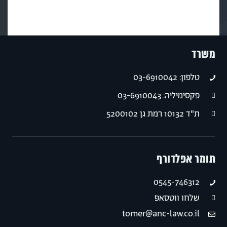
משרד
טלפון: 03-6910042
פקסימיליה: 03-6910043
ת"ד 10132 רמת גן 5200102
תומר אפלדורף
0545-746312
שלחו ווטסאפ
tomer@anc-law.co.il