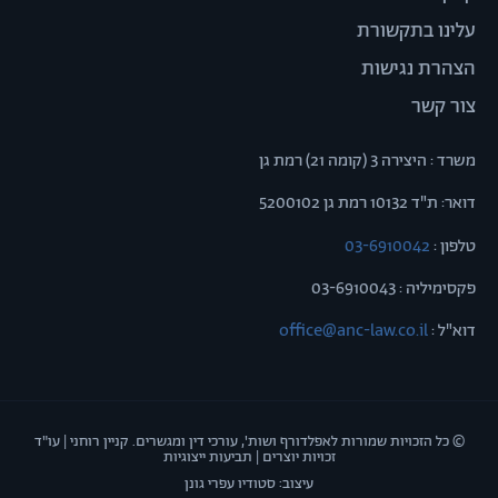
עלינו בתקשורת
הצהרת נגישות
צור קשר
משרד : היצירה 3 (קומה 21) רמת גן
דואר: ת"ד 10132 רמת גן 5200102
טלפון :
03-6910042
פקסימיליה : 03-6910043
דוא"ל :
office@anc-law.co.il
© כל הזכויות שמורות לאפלדורף ושות', עורכי דין ומגשרים. קניין רוחני | עו"ד
זכויות יוצרים | תביעות ייצוגיות
עיצוב: סטודיו עפרי גונן