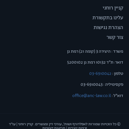
קניין רוחני
עלינו בתקשורת
הצהרת נגישות
צור קשר
משרד : היצירה 3 (קומה 21) רמת גן
דואר: ת"ד 10132 רמת גן 5200102
טלפון :
03-6910042
פקסימיליה : 03-6910043
דוא"ל :
office@anc-law.co.il
© כל הזכויות שמורות לאפלדורף ושות', עורכי דין ומגשרים. קניין רוחני | עו"ד
זכויות יוצרים | תביעות ייצוגיות