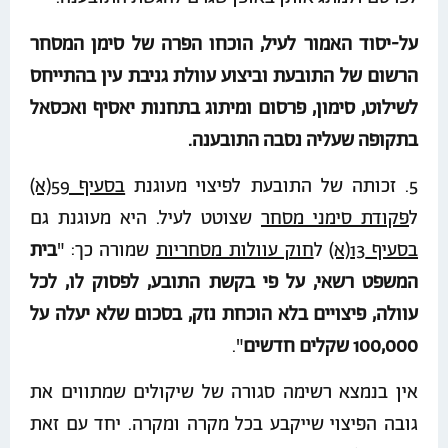
על-יסוד האמור לעיל, הוכחו הפרה של סימן המסחר
הרשום של התובעת וביצוע עוולת גניבת עין בהתייחס
לשילוט, סימון, פרסום ומיתוג בתחנות יאסיף ואכסאל
בתקופה שעליה נסבה התובענה.
5. זכותה של התובעת לפיצוי מעוגנת
בסעיף 59(א)
ל
פקודת סימני מסחר
שצוטט לעיל. היא מעוגנת גם
בסעיף 13(א)
ל
חוק עוולות מסחריות
שמורה כך: "
בית
המשפט רשאי, על פי בקשת התובע, לפסוק לו, לכל
עוולה, פיצויים בלא הוכחת נזק, בסכום שלא יעלה על
100,000 שקלים חדשים
".
אין בנמצא רשימה סגורה של שיקולים שמתווים את
גובה הפיצוי שייקבע בכל מקרה ומקרה. יחד עם זאת