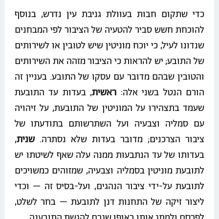
כדי שתקום חבות בעוולת גניבת עין נדרש, בנוסף
להוכחת חשש סביר להטעיה של הציבור לפי המבחנים
שנדונו לעיל, כי יוכח מוניטין שיש לטובין או לשירותים
של התובע; יש להראות כי הציבור מזהה את השירותים
והטובין שבהם מדובר עם עסקו של התובע. בעניין זה
הורם הנטל בשני אלה:
ראשית
, בעדות עד התובעת
שעמד בתצהירו על המוניטין של התובעת, על זיהויה
עם סמליה וצבעיה ועל השתרשותם בתודעתו של
ציבור הצרכנים; מדובר בעדות שלא נסתרה.
שנית
,
בעדותו של עד הנתבעות ממנה עלה שאף לשיטתו יש
לתובעת מוניטין בסמליה וצבעיה, שמזוהים כמשויכים
לתובעת על-ידי ציבור הנהגים, ועל-בסיס זה – וכדי
ליצור זיקה של התחנות דנן לתובעת – בחר לשלט,
לפרסם ולמתג אותן באופן שגרם להגשת התובענה.