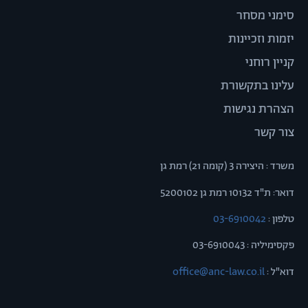
סימני מסחר
יזמות וזכיינות
קניין רוחני
עלינו בתקשורת
הצהרת נגישות
צור קשר
משרד : היצירה 3 (קומה 21) רמת גן
דואר: ת"ד 10132 רמת גן 5200102
טלפון :
03-6910042
פקסימיליה : 03-6910043
דוא"ל :
office@anc-law.co.il