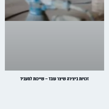
זכויות ביצירה שיצר עובד – שייכות למעביד