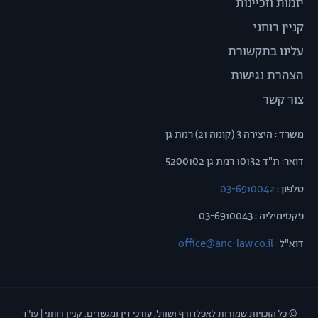
יזמות וזכיינות
קניין רוחני
עלינו בתקשורת
הצהרת נגישות
צור קשר
משרד : היצירה 3 (קומה 21) רמת גן
דואר: ת"ד 10132 רמת גן 5200102
טלפון :
03-6910042
פקסימיליה : 03-6910043
דוא"ל :
office@anc-law.co.il
© כל הזכויות שמורות לאפלדורף ושות', עורכי דין ומגשרים. קניין רוחני | עו"ד