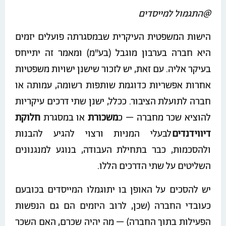
@התגמול למייסדים
הישות המשפטית העיקרית שבמסגרתה פועלים יזמים
היא חברה בערבון מוגבל (בע"מ) ומאמר זה יתייחס
בעיקר אליה. עם זאת, יש לזכור שישנן ישויות משפטיות
אחרות אפשריות כדוגמת שותפות רשומה, עמותה או
חברה לתועלת הציבור. ככלל, ישנן שתי דרכים עיקריות
להוציא שכר מחברה – כ
משכורת
או במסגרת
חלוקת
דיווידנדים
לבעלי המניות ורצוי להגיע להבנות
ולהסכמות, כבר בתחילת העבודה, בנוגע למנגנונים
השליטים על שתי הדרכים הללו.
יש להסכים על האופן בו יתוגמלו המייסדים בכובעם
כעובדי החברה (שכן, לרוב היזמים הם גם הנפשות
הפעילות בתוך החברה) – מה יהיה שכרם, האם השכר