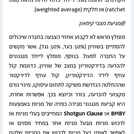
הקודמים. ההגנה מפני דילול יכולה להיות מלאה (full
ratchet) או חלקית (weighted average).
@מניעת מצבי קיפאון
מומלץ מראש לא לקבוע אחוזי הצבעה בחברה שיכולים
להסתיים בשוויון (50% בעד, 50% נגד), אשר מקשים
על החברה לפעול. בנוסף, מומלץ לייחד מנגנונים
להכרעה בדירקטוריון במצב של שוויון, כדוגמת קול
עודף ליו"ר הדירקטוריון, קול עודף לדירקטור
שההחלטה הנדרשת משיקה לתחום עיסוקו, מינוי גורם
מקצועי להכרעה, בורר וכיוצא בכך. אפשרות אחרת,
היא קביעת מנגנוני מכירה כפויה של מניות באמצעות
BMBY
או
Shotgun Clause
המחייבים בעלי מניות או
לרכוש מניות מבעל מניות אחר במחיר מסוים או
לאפשר לאותו בעל מניות לרכוש את המניות שלהם