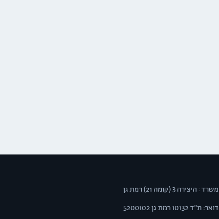
משרד : היצירה 3 (קומה 21) רמת גן
דואר: ת"ד 10132 רמת גן 5200102