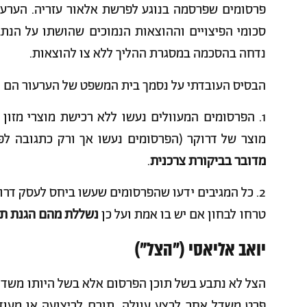
פרסומים שפרסמה בנוגע לפרשת אלאור עזריה. הערעור
סכומי הפיצויים וההוצאות הנמוכים שהושתו על הנתבע
נדחה בהסכמה במסגרת ההליך ללא צו להוצאות.
הבסיס העובדתי על נסמך בית המשפט של הערעור הם ק
1. הפרסומים המעוולים נעשו ללא רכישת מוצרי מזון
מוצר של דרוקר (הפרסומים נעשו אך ורק כתגובה 
מדובר בביקורת צרכנית
.
2. כל המגיבים ידעו שהפרסומים שעשו ביחס לעסק דר
טרחו לבחון אם יש בו אמת ועל כן
נשללת מהם הגנת תו
יואב אליאסי ("הצל")
הצל לא נתבע בשל תוכן הפרסום אלא בשל היותו משדל
פרט משדל אחר לבצע עוולה, תורם לביצועה או מעודד