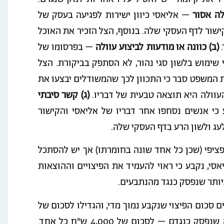
לה אסור
– אליאסי כיוון ישירות לפגיעה בעסק של
ישור לדף העסקי שלה. בנוסף, הצל הזכיר את האוכל
.
(ב) כוונה או מודעות לביצוע עוולה
– בפרסומו של
שימוש בלשון סגי נהור, לא הסתפק בביקורת. הצל
ת המשפט סבר כי התכוון לכך שהמשודלים יבצעו את
עוולה היא תוצאה טבעית של דבריו.
(ג) קשר סיבתי
 אנשים נסחפו אחר דבריו של אליאסי והקישור
עג ולשון הרע בדף העסקי שלה.
פציפי (שכן כל אחד שונה בחומרתו) אך יש להסתכל
סי, נקבע כי ראוי להעמיד את הפיצויים וההוצאות
ותר שנפסק כנגד מהנתבעים.
כום הפיצוי שנקבע נמוך מדי, והגדילו לסכום של
20,000 ש"ח כל אחד, כמו גם את סכום שכר הטרחה שנפסק כנגדם – לסכום של 4,000 ש"ח כל אחד.