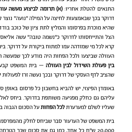
התנאים להטלת אחריו:
(א) תרומה לביצוע מעשה עוו
דרוקר בכך שבאמצעות לחיצה על המילה "נועה" נוצר ק
שהיא מוכרת בפרסומו והמליץ לתת ציון של כוכב בודד
הצל והתייחסותו לדרוקר כ"נשמה טובה" עשה אליאסי 
קרא לכל מי שמזדהה עמו למתוח ביקורת על דרוקר. בי
העוולה שביצעו ולכל הפחות היה מודע לכך שמעשה ה
בין פעולת השידול לבין העוולה
– בית המשפט קבע כי
שהציב לדף העסקי של דרוקר ובכך נעשה זרז לפעולות ל
באומדן הפיצוי, יש להביא בחשבון כל פרסום באופן ס
עליהם גם כחלק מפגיעה משותפת בדרוקר. ביחס לאליא
שעליו לשלם למערערת
לכל הפחות
על הסכום הגבוה בי
בית המשפט של הערעור סבר שביחס לחלק מהמפרסמים ס