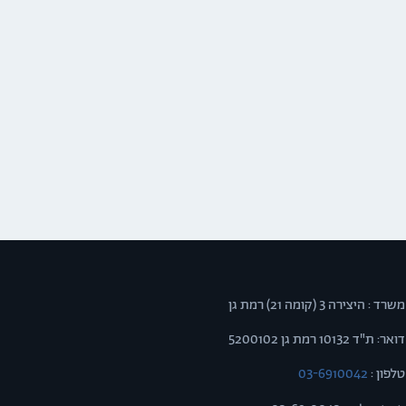
משרד : היצירה 3 (קומה 21) רמת גן
דואר: ת"ד 10132 רמת גן 5200102
טלפון :
03-6910042