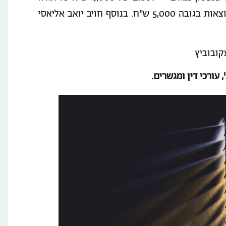
ביחס לצל נפסקו פיצויים בהיקף של 25,000 ש"ח והוצאות בגובה 5,000 ש"ח. בנוסף חויב יואב אליאסי
קובוביץ