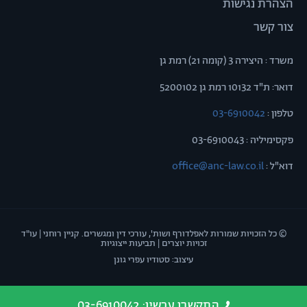
הצהרת נגישות
צור קשר
משרד : היצירה 3 (קומה 21) רמת גן
דואר: ת"ד 10132 רמת גן 5200102
טלפון :
03-6910042
פקסימיליה : 03-6910043
דוא"ל :
office@anc-law.co.il
© כל הזכויות שמורות לאפלדורף ושות', עורכי דין ומגשרים. קניין רוחני | עו"ד
זכויות יוצרים | תביעות ייצוגיות
עיצוב: סטודיו עפרי גונן
התקשרו עכשיו: 03-6910042