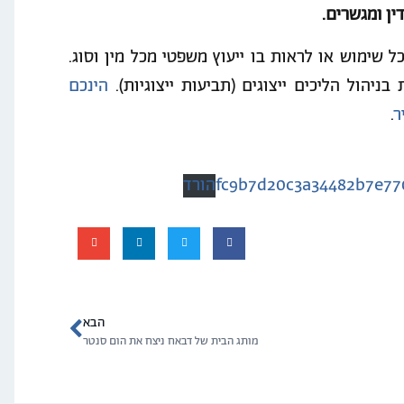
ל שימוש או לראות בו ייעוץ משפטי מכל מין וסוג.
בניהול הליכים ייצוגים (תביעות ייצוגיות).
הינכם
ר
.
fc9b7d20c3a34482b7e77
הורד
הבא
מותג הבית של דבאח ניצח את הום סנטר