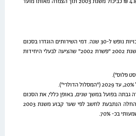
לשער הדולר המשתנה מדי שנה, או לשער קבוע של 4.85 ₪ כביכול משנת 2003 תוך הצמדה מאותו מועד
בשנת 1998 רכשו התובעים וחברי הקבוצה המיוצגת זכויות נופש ל-30 שנה. דמי השירותים הוגדרו בסכום
שנתי בדולרים. בעקבות מחלוקות ותלונות, נחתמה בשנת 2002 "פשרת 2002" שהציעה לבעלי היחידות
ט פלוס").
.
ה גבתה בפועל במשך שנים, באופן כללי, את הסכום
כשהוא מומר מדי שנה לפי שער הדולר. בשנת 2019 החלה הנתבעת לחשב לפי שער קבוע משנת 2003
י בכ- 70%.