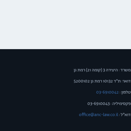
משרד : היצירה 3 (קומה 21) רמת גן
דואר: ת"ד 10132 רמת גן 5200102
טלפון :
03-6910042
פקסימיליה : 03-6910043
דוא"ל :
office@anc-law.co.il