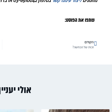
מוזמנים
ליצור עימנו קשר
בטלפון 03-6910042 או בדוא"ל office@anc-law.co.il.
שתפו את הפוסט:
הקודם
זכות של הכחשה?
אולי יעניי