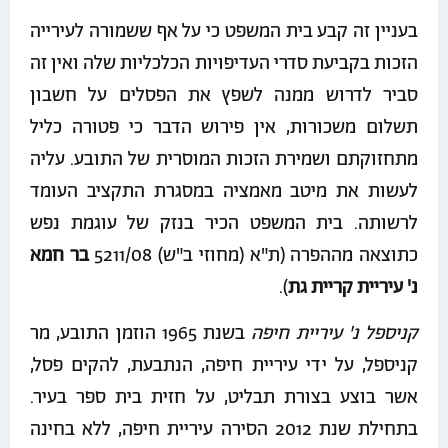
בעניין זה קבע בית המשפט כי על אף ששמורה לעירייה
הזכות בקביעת סדרי העדיפויות הכלכליות שלה ואין זה
סביר לדרוש ממנה לשפץ את הפסלים על חשבון
תשלום משכורות, אין פירוש הדבר כי פטורה כליל
מתחזוקתם ושמירת הזכות המוסרית של התובע. עליה
לעשות את מיטב מאמציה במסגרת התקציב העומד
לרשותה. בית המשפט הכיר בנזק של עוגמת נפש
כתוצאה מההפרה (ת"א (מחוזי ב"ש) 5211/08
בר חמא
נ' עיריית קריית גת
).
קניספל נ' עיריית חיפה
בשנת 1965 הוזמן התובע, מר
קניספל, על ידי עיריית חיפה, הנתבעת, להקים פסל,
אשר בוצע בצורת תבליט, על חזית בית ספר בעיר.
בתחילת שנת 2012 הסירה עיריית חיפה, ללא בחינה