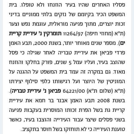
פסליו האחרים שהיו בעיר הוזנחו ולא טופלו. בית
המשפט הכיר בקיומם של נזקים בלתי ממוניים בדיני
זכות יוצרים, מתוך פגיעה מוראלית, עוגמת נפש וצער
(ת"א (מחוזי חיפה) 11264/97
תומרקין נ' עיריית קריית
ים
). מספר שנים מאוחר יותר, בשנת 2000, תבע האמן
פרדי פביאן את עיריית טבריה לאחר שגילה כי פסל
שהוצב בעיר, ועליו עמל 5 שנים, פורק בחלקו והוזנח
מאוד. גם במקרה זה עמד בית המשפט על ההגנה על
המוניטין של היוצר ועל רגישותו כלפי סילוף יצירתו
(ת"א (שלום ת"א) 64221/00
פביאן נ' עיריית טבריה
).
בשנת 2008 תבע האמן אבנר בר חמא את עיריית
קריית גת בשל הפרת זכותו המוסרית בעקבות פגיעה
בשני פסלים שיצר עבור העירייה והוצבו בעיר, כאשר
טוענת העירייה כי לא תוחזקו בשל חוסר בתקציב.