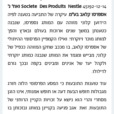
45192-12-14
Societe Des Produits Nestle ואח' נ'
אספרסו קלאב בע"מ
. עיקרה של התביעה בטענה לפיה
הידוען קלוני מזוהה עם המותג נספרסו, שנבנה
כטענתן במשך שנים ארוכות בעולם ובארץ והפך
למותג מוכר ויוקרתי. ואילו הקמפיין הפרסומי ההיתולי
של אספרסו קלאב, בו מככב שחקן המזוהה ככפיל של
קלוני, מבייש ומגמד את המותג שנבנה כמותג יוקרתי
ולקהל יעד של אנינים ומבינים בקפה ובכך גורם
לדילולו.
עוד טוענות התובעות כי המסע הפרסומי הלזה חורג
מגבולות חופש הבעת דעה או חופש אמנותי, אינו הוגן
מסחרי והרי הוא נישא על זכויות הקניין הרוחני של
התובעות. זאת אגב פגיעה בקניינן במותג ובזכותן בו