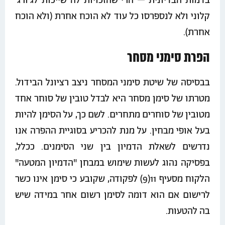
בדמות הבדיונית – הרי שהזכויות לה שייכות לג'ורג'
קלוני ולא לנספרסו כל עוד לא הוכח אחרת (ולא הוכח
אחרת).
הפרת סימני מסחר
בבסיסה של שיטת סימני המסחר ניצב רציונל הבידול.
מטרתו של סימן מסחר היא לבדל טובין של סוחר אחד
מטובין של סוחרים מתחרים. לשם כך, על הסימן להיות
בעל אופי מבחין. על מנת להכריע בסוגיית ההפרה אנו
נדרשים לשאלת הדמיון בין שני הסימנים. ככלל,
בפסיקה נהוג לעשות שימוש במבחן "הדמיון המטעה"
הלקוח מסעיף 11(9) לפקודה, שקובע כי סימן אינו כשר
לרישום אם הוא דומה לסימן רשום אחר במידה שיש
בה להטעות.