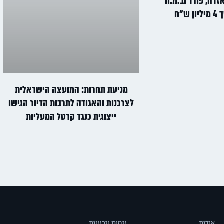
דה, פורד וב.מ.וו
ש"ח
מניעת תחרות: המועצה הישראלית
לצרכנות והאגודה לתרבות הדיור הגישו
ייצוגית כנגד קרטל המעליות
אודות
יזמות וזכיינות