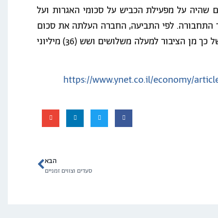
ר ניהול תביעה ייצוגית כנגד כביש 6 משום שהיה על מפעילת הכביש על סכומי האגרות ועל
ר התחבורה. לפי התביעה, החברה העלתה את סכום
האגרה לפני שפירסמה ברשומות את השינוי וגבתה בשל כך מן הציבור למעלה משלושים ושש (36) מיליוני
https://www.ynet.co.il/economy/arti
הבא
סעדים וצווים זמניים