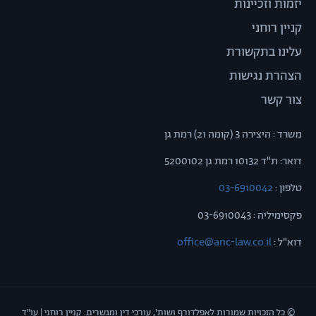
יזמות וזכיינות
קניין רוחני
עלינו בתקשורת
הצהרת נגישות
צור קשר
משרד : היצירה 3 (קומה 21) רמת גן
דואר: ת"ד 10132 רמת גן 5200102
טלפון :
03-6910042
פקסימיליה : 03-6910043
דוא"ל :
office@anc-law.co.il
© כל הזכויות שמורות לאפלדורף ושות', עורכי דין ומגשרים. קניין רוחני | עו"ד