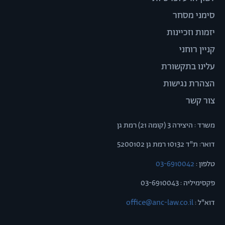
סימני מסחר
יזמות וזכיינות
קניין רוחני
עלינו בתקשורת
הצהרת נגישות
צור קשר
משרד : היצירה 3 (קומה 21) רמת גן
דואר: ת"ד 10132 רמת גן 5200102
טלפון :
03-6910042
פקסימיליה : 03-6910043
דוא"ל :
office@anc-law.co.il