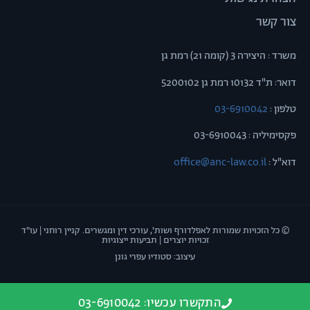
צור קשר
משרד : היצירה 3 (קומה 21) רמת גן
דואר: ת"ד 10132 רמת גן 5200102
טלפון :
03-6910042
פקסימיליה : 03-6910043
דוא"ל :
office@anc-law.co.il
© כל הזכויות שמורות לאפלדורף ושות', עורכי דין ומגשרים. קניין רוחני | עו"ד
זכויות יוצרים | תביעות ייצוגיות
עיצוב: סטודיו עפרי גונן
התקשרו עכשיו: 03-6910042