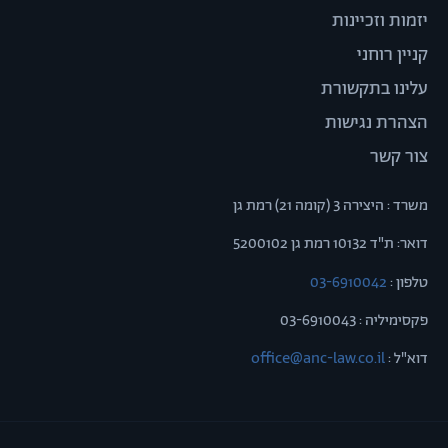
יזמות וזכיינות
קניין רוחני
עלינו בתקשורת
הצהרת נגישות
צור קשר
משרד : היצירה 3 (קומה 21) רמת גן
דואר: ת"ד 10132 רמת גן 5200102
טלפון :
03-6910042
פקסימיליה : 03-6910043
דוא"ל :
office@anc-law.co.il