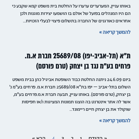
באותו עניין, המערערים ערערו על החלטת בית משפט קמא שקבע כי
הם היו המנהלים בפועל של אולם בו הושמעו יצירות מוגנות ולכן
אחראים כאורגנים של החברה בתשלום פיצוי לבעלי הזכויות…
להמשך קריאה »
ת"א (תל-אביב-יפו) 25689/08 חברת א.מ.
פרחים בע"מ נגד בן יצחק (טרם פורסם)
ביום 24.6.09 ניתנה החלטת כבוד השופטת אביגיל כהן בבית משפט
השלום בתל-אביב – יפו בת"א 25689/08 חברת א.מ. פרחים בע"מ נ'
בן יצחק, (טרם פורסם). באותו עניין, תבעה חברת א.מ.פרחים בע"מ,
אשר לה אתר אינטרנט בה הוצגו תמונות המציגות ו/או חפיסות
שוקולד את בן יצחק חיים ריימונד…
להמשך קריאה »
« הקודם
1
2
3
4
הבא »