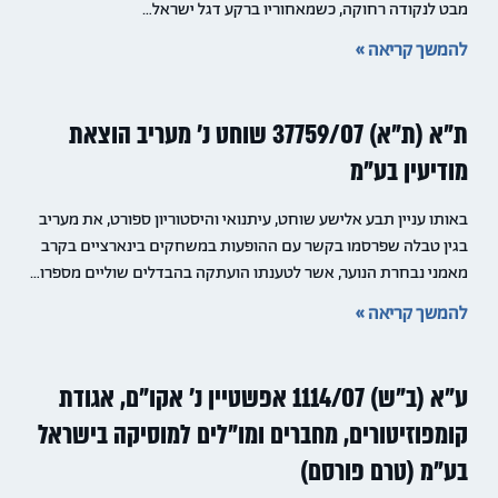
מבט לנקודה רחוקה, כשמאחוריו ברקע דגל ישראל…
להמשך קריאה »
ת"א (ת"א) 37759/07 שוחט נ' מעריב הוצאת
מודיעין בע"מ
באותו עניין תבע אלישע שוחט, עיתנואי והיסטוריון ספורט, את מעריב
בגין טבלה שפרסמו בקשר עם ההופעות במשחקים בינארציים בקרב
מאמני נבחרת הנוער, אשר לטענתו הועתקה בהבדלים שוליים מספרו…
להמשך קריאה »
ע"א (ב"ש) 1114/07 אפשטיין נ' אקו"ם, אגודת
קומפוזיטורים, מחברים ומו"לים למוסיקה בישראל
בע"מ (טרם פורסם)