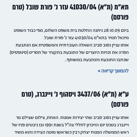
תא"מ (ת"א) 41030/04 עזר נ' פורת שובל (טרם
פורסם)
ביום 28.10.09 ניתנה החלטת בית משפט השלום, מפי כבוד השופט
מיכאל תמיר בתא"מ 41030/04 עזר נ' פורת שובל.
אותו עניין נסוב סביב השאלה העובדתית והמשפטית אם הנתבעת
הפרה את זכויות היוצרים של התובעת בתקציר של תסריט (סינופסיס)
שכתבו התובעת והנתבעת במשותף…
להמשך קריאה »
ע"א (ת"א) 3437/06 ויסהוף נ' ויינברג, (טרם
פורסם)
אותו עניין נסוב סביב שתי יצירות אמנות. האחת, צילום שצילם מר
ויינברג בטכס יום הזיכרון לחללי צה"ל בשנת 1991 ובו ניבטים פניו של
ראש הממשלה המנוח יצחק רבין כשראשו מוטה הצידה והוא משיר