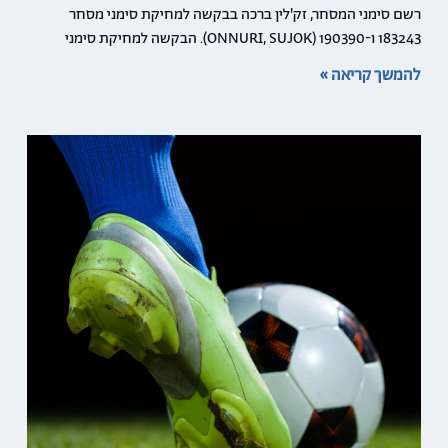
רשם סימני המסחר, זק'לין ברכה בבקשה למחיקת סימני מסחר
183243 ו-190390 (ONNURI, SUJOK). הבקשה למחיקת סימני
להמשך קריאה »