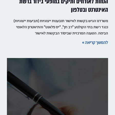
הנחות לאזרחים ותיקים במופעי בידור ברשת
האינטרנט ובטלפון
משרדנו הגיש בקשות לאישור תובענות ייצוגיות (תביעות ייצוגיות)
כנגד רשת בתי הקולנוע "רב חן", "יס פלאנט" והתיאטרון הלאומי
הבימה. הטענה המרכזית שביסוד הבקשות לאישור
להמשך קריאה »